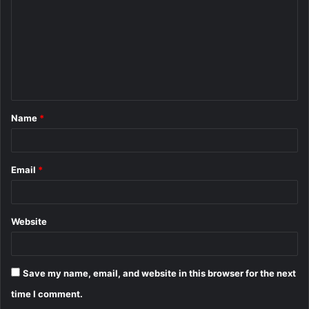
m
m
e
n
t
Name
*
*
Email
*
Website
Save my name, email, and website in this browser for the next
time I comment.