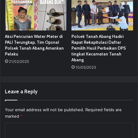
Aksi Pencurian Water Meter di
Polsek Tanah Abang Hadiri
PALI Terungkap, Tim Opsnal
Rapat Rekapitulasi Daftar
Polsek Tanah Abang Amankan
Pemilih Hasil Perbaikan DPS
Pelaku
tingkat Kecamatan Tanah
Abang
21/02/2025
10/05/2023
Leave a Reply
Your email address will not be published.
Required fields are
marked
*
C
o