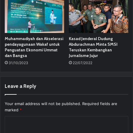
Muhammadiyah dan Akselerasi
Kasad Jenderal Dudung
pendayagunaan Wakaf untuk
Abdurachman Minta SMSI
Penguatan Ekonomi Ummat
Teruskan Kembangkan
dan Bangsa
Jurnalisme Jujur
31/10/2023
22/07/2022
Leave a Reply
Your email address will not be published.
Required fields are
marked
*
C
o