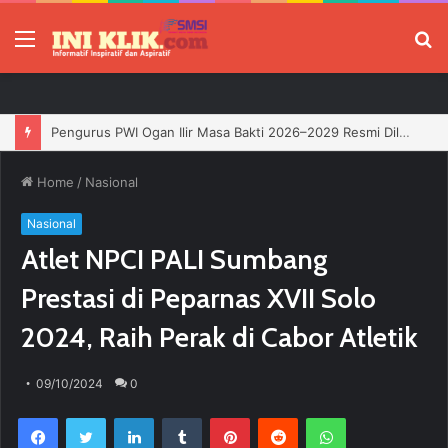
Menu
P
Jelang HUT RI, 3 Sumur Infill Baru di Zona 4 Dukung Kedaulatan Energi
Home
/
Nasional
Nasional
Atlet NPCI PALI Sumbang
Prestasi di Peparnas XVII Solo
2024, Raih Perak di Cabor Atletik
09/10/2024
0
Facebook
Twitter
LinkedIn
Tumblr
Pinterest
Reddit
WhatsApp