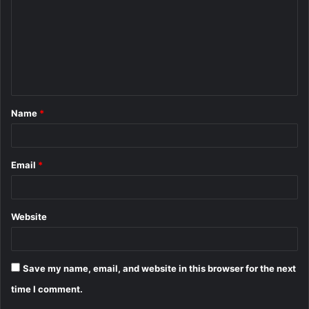
m
m
e
n
t
Name
*
*
Email
*
Website
Save my name, email, and website in this browser for the next
time I comment.