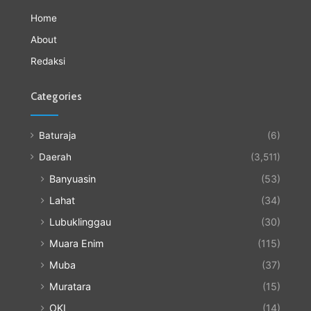
Home
About
Redaksi
Categories
Baturaja
(6)
Daerah
(3,511)
Banyuasin
(53)
Lahat
(34)
Lubuklinggau
(30)
Muara Enim
(115)
Muba
(37)
Muratara
(15)
OKI
(14)