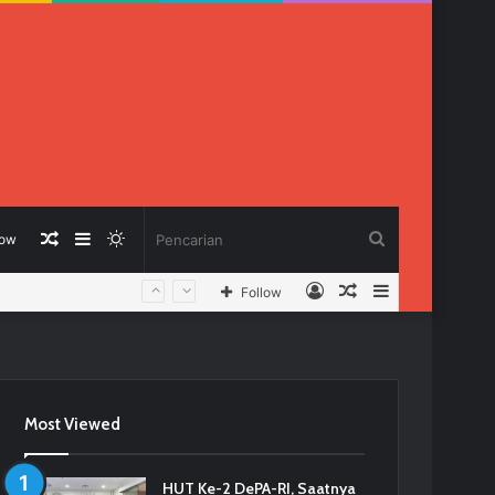
Berita
Sidebar
Switch
Pencarian
low
Log
Berita
Sidebar
Follow
Acak
skin
In
Acak
Most Viewed
HUT Ke-2 DePA-RI, Saatnya