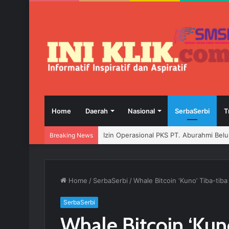
Home
Daerah
Nasional
SerbaSerbi
T
Breaking News
Pengurus PWI Ogan Ilir Masa Bakti 202
Home
/
SerbaSerbi
/
Whale Bitcoin ‘Kuno’ Tiba-tib
SerbaSerbi
Whale Bitcoin ‘Kun