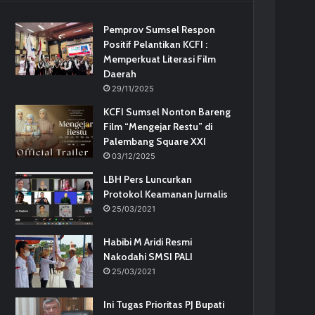
Pemprov Sumsel Respon
Positif Pelantikan KCFI :
Memperkuat Literasi Film
Daerah
29/11/2025
KCFI Sumsel Nonton Bareng
Film “Mengejar Restu” di
Palembang Square XXI
03/12/2025
LBH Pers Luncurkan
Protokol Keamanan Jurnalis
25/03/2021
Habibi M Aridi Resmi
Nakodahi SMSI PALI
25/03/2021
Ini Tugas Prioritas PJ Bupati