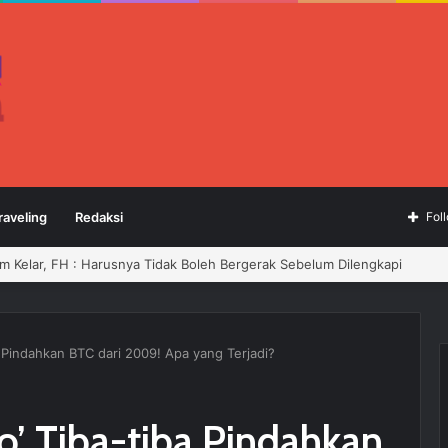
raveling
Redaksi
Fol
6–2029 Resmi Dilantik, Siap Perkuat Profesionalisme Wartawan
a Pindahkan BTC dari 2009! Apa yang Terjadi?
o’ Tiba-tiba Pindahkan