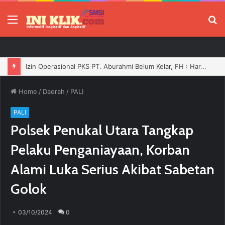
Menu
P
Izin Operasional PKS PT. Aburahmi Belum Kelar, FH : Harusnya Tidak Boleh Bergerak Sebelum Dilengkapi
Home
/
Daerah
/
PALI
PALI
Polsek Penukal Utara Tangkap
Pelaku Penganiayaan, Korban
Alami Luka Serius Akibat Sabetan
Golok
03/10/2024
0