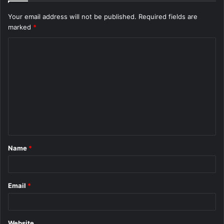
Your email address will not be published.
Required fields are
marked
*
C
o
m
m
e
n
t
Name
*
*
Email
*
Website