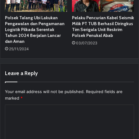
Polsek Talang Ubi Lakukan
Pelaku Pencurian Kabel Seismik
Pengawalan dan Pengamanan
Milik PT TUB Berhasil Diringkus
Logistik Pilkada Serentak
Tim Serigala Unit Reskrim
Tahun 2024 Berjalan Lancar
Polsek Penukal Abab
dan Aman
03/07/2023
25/11/2024
Leave a Reply
Your email address will not be published.
Required fields are
marked
*
C
o
m
m