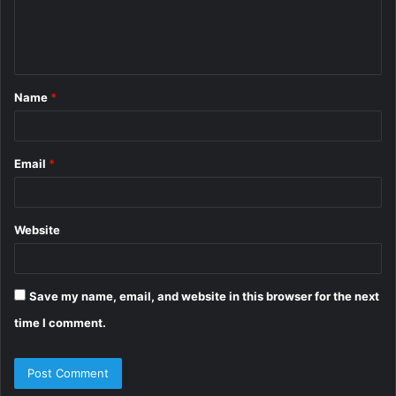
e
n
t
Name
*
*
Email
*
Website
Save my name, email, and website in this browser for the next
time I comment.