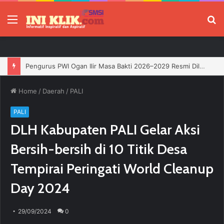
Menu
P
Jelang HUT RI, 3 Sumur Infill Baru di Zona 4 Dukung Kedaulatan Energi
Home
/
Daerah
/
PALI
PALI
DLH Kabupaten PALI Gelar Aksi
Bersih-bersih di 10 Titik Desa
Tempirai Peringati World Cleanup
Day 2024
29/09/2024
0