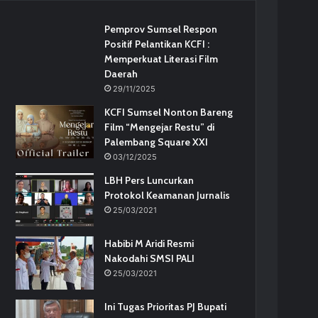
Pemprov Sumsel Respon
Positif Pelantikan KCFI :
Memperkuat Literasi Film
Daerah
29/11/2025
KCFI Sumsel Nonton Bareng
Film “Mengejar Restu” di
Palembang Square XXI
03/12/2025
LBH Pers Luncurkan
Protokol Keamanan Jurnalis
25/03/2021
Habibi M Aridi Resmi
Nakodahi SMSI PALI
25/03/2021
Ini Tugas Prioritas PJ Bupati