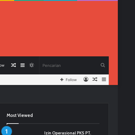
Berita
Sidebar
Switch
Pencarian
low
Log
Berita
Sidebar
Follow
Acak
skin
In
Acak
Most Viewed
Izin Operasional PKS PT.