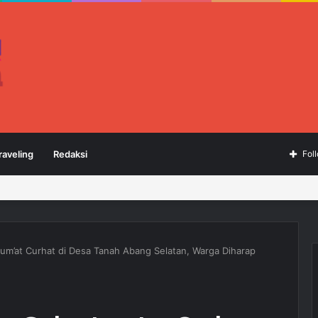
raveling
Redaksi
Fol
um’at Curhat di Desa Tanah Abang Selatan, Warga Diharap