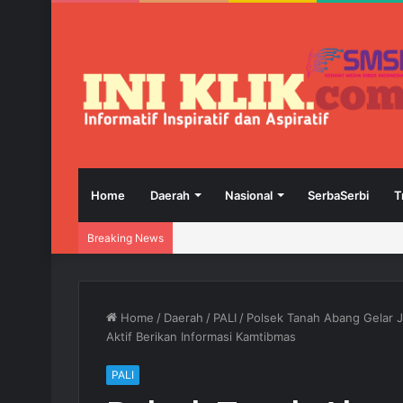
Home
Daerah
Nasional
SerbaSerbi
T
Breaking News
Home
/
Daerah
/
PALI
/
Polsek Tanah Abang Gelar J
Aktif Berikan Informasi Kamtibmas
PALI