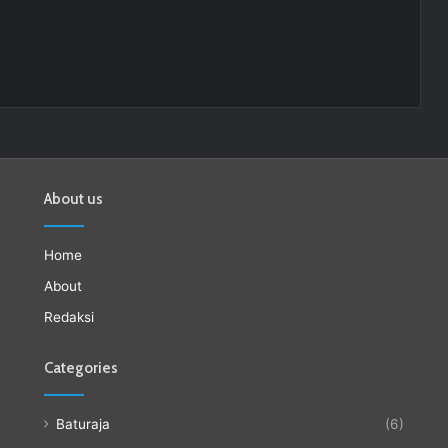
About us
Home
About
Redaksi
Categories
Baturaja
(6)