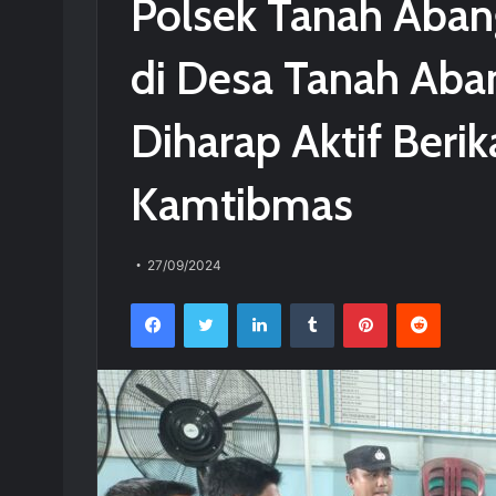
Polsek Tanah Abang
di Desa Tanah Aba
Diharap Aktif Beri
Kamtibmas
27/09/2024
Facebook
Twitter
LinkedIn
Tumblr
Pinterest
Reddit