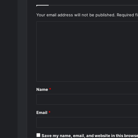
Your email address will not be published.
Required f
C
o
m
m
e
n
t
Name
*
*
Email
*
Save my name, email, and website in this browse