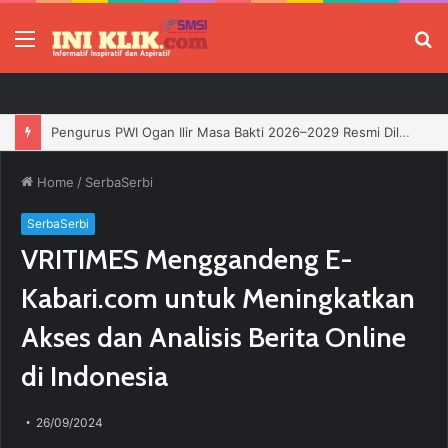
Menu
P
Pengurus PWI Ogan Ilir Masa Bakti 2026–2029 Resmi Dilantik, Siap Perkuat Profesionalisme Wartawan
Home
/
SerbaSerbi
SerbaSerbi
VRITIMES Menggandeng E-
Kabari.com untuk Meningkatkan
Akses dan Analisis Berita Online
di Indonesia
26/09/2024