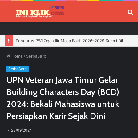
Menu
P
Jelang HUT RI, 3 Sumur Infill Baru di Zona 4 Dukung Kedaulatan Energi
Home
/
SerbaSerbi
SerbaSerbi
UPN Veteran Jawa Timur Gelar
Building Characters Day (BCD)
2024: Bekali Mahasiswa untuk
Persiapkan Karir Sejak Dini
23/09/2024