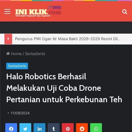
Menu
P
Jelang HUT RI, 3 Sumur Infill Baru di Zona 4 Dukung Kedaulatan Energi
Home
/
SerbaSerbi
SerbaSerbi
Halo Robotics Berhasil
Melakukan Uji Coba Drone
Pertanian untuk Perkebunan Teh
11/09/2024
Facebook
Twitter
LinkedIn
Tumblr
Pinterest
Reddit
WhatsApp