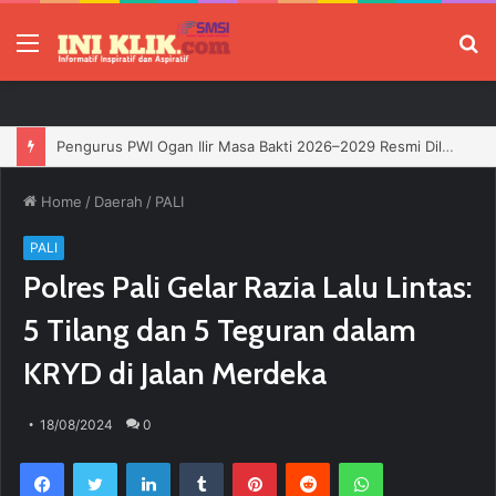
Menu
P
Home
/
Daerah
/
PALI
PALI
Polres Pali Gelar Razia Lalu Lintas:
5 Tilang dan 5 Teguran dalam
KRYD di Jalan Merdeka
18/08/2024
0
Facebook
Twitter
LinkedIn
Tumblr
Pinterest
Reddit
WhatsApp