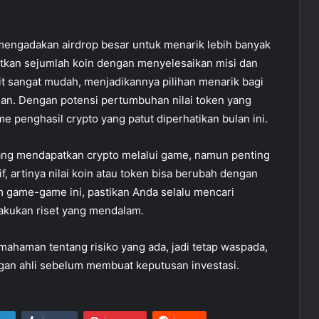
mengadakan airdrop besar untuk menarik lebih banyak
tkan sejumlah koin dengan menyelesaikan misi dan
it sangat mudah, menjadikannya pilihan menarik bagi
n. Dengan potensi pertumbuhan nilai token yang
me penghasil crypto yang patut diperhatikan bulan ini.
uang mendapatkan crypto melalui game, namun penting
if, artinya nilai koin atau token bisa berubah dengan
am game-game ini, pastikan Anda selalu mencari
akukan riset yang mendalam.
mahaman tentang risiko yang ada, jadi tetap waspada,
engan ahli sebelum membuat keputusan investasi.