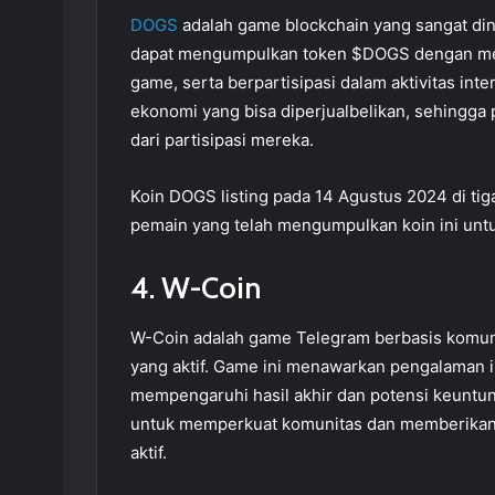
DOGS
adalah game blockchain yang sangat din
dapat mengumpulkan token $DOGS dengan meny
game, serta berpartisipasi dalam aktivitas inter
ekonomi yang bisa diperjualbelikan, sehing
dari partisipasi mereka.
Koin DOGS listing pada 14 Agustus 2024 di ti
pemain yang telah mengumpulkan koin ini untu
4. W-Coin
W-Coin adalah game Telegram berbasis komuni
yang aktif. Game ini menawarkan pengalaman i
mempengaruhi hasil akhir dan potensi keuntun
untuk memperkuat komunitas dan memberikan l
aktif.