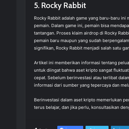
5. Rocky Rabbit
Rocky Rabbit adalah game yang baru-baru ini 
pemain. Dalam game ini, pemain bisa mendapa
tantangan. Proses klaim airdrop di Rocky Rabb
pemain baru maupun yang sudah berpengalama
signifikan, Rocky Rabbit menjadi salah satu ga
Artikel ini memberikan informasi tentang pel
untuk diingat bahwa aset kripto sangat fluktuat
cepat. Sebelum berinvestasi atau terlibat dal
informasi dari sumber yang tepercaya dan mel
Berinvestasi dalam aset kripto memerlukan pe
terus belajar, dan jika perlu, konsultasikan d