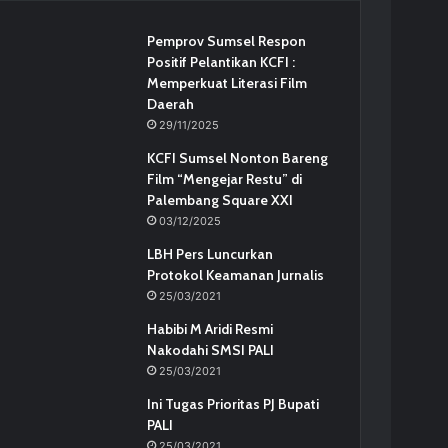
Pemprov Sumsel Respon
Positif Pelantikan KCFI :
Memperkuat Literasi Film
Daerah
29/11/2025
KCFI Sumsel Nonton Bareng
Film “Mengejar Restu” di
Palembang Square XXI
03/12/2025
LBH Pers Luncurkan
Protokol Keamanan Jurnalis
25/03/2021
Habibi M Aridi Resmi
Nakodahi SMSI PALI
25/03/2021
Ini Tugas Prioritas PJ Bupati
PALI
25/03/2021