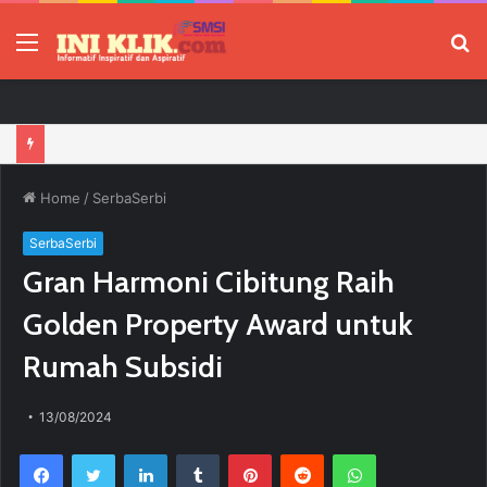
Menu
P
Jelang HUT RI, 3 Sumur Infill Baru di Zona 4 Dukung Kedaulatan Energi
Home
/
SerbaSerbi
SerbaSerbi
Gran Harmoni Cibitung Raih
Golden Property Award untuk
Rumah Subsidi
13/08/2024
Facebook
Twitter
LinkedIn
Tumblr
Pinterest
Reddit
WhatsApp