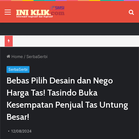
Menu
P
Pengurus PWI Ogan Ilir Masa Bakti 2026–2029 Resmi Dilantik, Siap Perkuat Profesionalisme Wartawan
Home
/
SerbaSerbi
SerbaSerbi
Bebas Pilih Desain dan Nego
Harga Tas! Tasindo Buka
Kesempatan Penjual Tas Untung
Besar!
12/08/2024