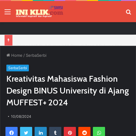
Menu
P
Jelang HUT RI, 3 Sumur Infill Baru di Zona 4 Dukung Kedaulatan Energi
Home
/
SerbaSerbi
SerbaSerbi
Kreativitas Mahasiswa Fashion
Design BINUS University di Ajang
MUFFEST+ 2024
10/08/2024
Facebook
Twitter
LinkedIn
Tumblr
Pinterest
Reddit
WhatsApp