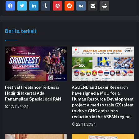
Berita terkait
Festival Freelance Terbesar
ASUENE and Lexer Research
Hadir di Jakarta! Ada
have signed a MoU for a
Penampilan Spesial dari RAN
Human Resource Development
project aimed to train GX talent
17/11/2024
to drive GHG emissions
reduction in the ASEAN region.
22/11/2024