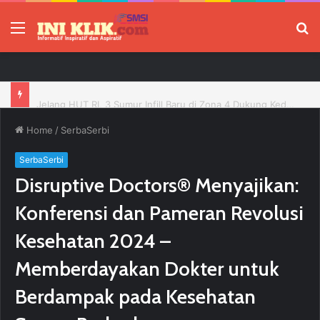
Menu
P
Jelang HUT RI, 3 Sumur Infill Baru di Zona 4 Dukung Kedaulatan Energi
Home
/
SerbaSerbi
SerbaSerbi
Disruptive Doctors® Menyajikan:
Konferensi dan Pameran Revolusi
Kesehatan 2024 –
Memberdayakan Dokter untuk
Berdampak pada Kesehatan