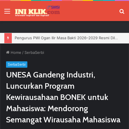
Menu
P
Jelang HUT RI, 3 Sumur Infill Baru di Zona 4 Dukung Kedaulatan Energi
Home
/
SerbaSerbi
SerbaSerbi
UNESA Gandeng Industri,
Luncurkan Program
Kewirausahaan BONEK untuk
Mahasiswa: Mendorong
Semangat Wirausaha Mahasiswa