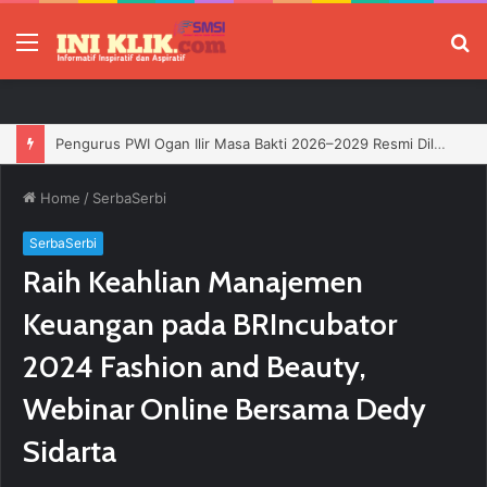
Menu
P
Jelang HUT RI, 3 Sumur Infill Baru di Zona 4 Dukung Kedaulatan Energi
Home
/
SerbaSerbi
SerbaSerbi
Raih Keahlian Manajemen
Keuangan pada BRIncubator
2024 Fashion and Beauty,
Webinar Online Bersama Dedy
Sidarta