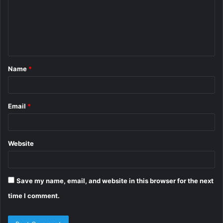
m
e
n
t
Name
*
*
Email
*
Website
Save my name, email, and website in this browser for the next
time I comment.