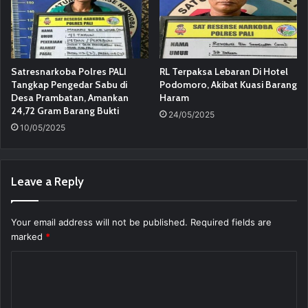
Satresnarkoba Polres PALI
RL Terpaksa Lebaran Di Hotel
Tangkap Pengedar Sabu di
Podomoro, Akibat Kuasi Barang
Desa Prambatan, Amankan
Haram
24,72 Gram Barang Bukti
24/05/2025
10/05/2025
Leave a Reply
Your email address will not be published.
Required fields are
marked
*
C
o
m