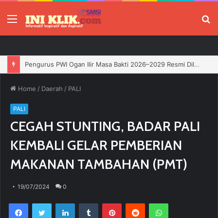
Menu
P
Jelang HUT RI, 3 Sumur Infill Baru di Zona 4 Dukung Kedaulatan Energi
Home
/
Daerah
/
PALI
PALI
CEGAH STUNTING, BADAR PALI
KEMBALI GELAR PEMBERIAN
MAKANAN TAMBAHAN (PMT)
19/07/2024
0
Facebook
Twitter
LinkedIn
Tumblr
Pinterest
Reddit
WhatsApp