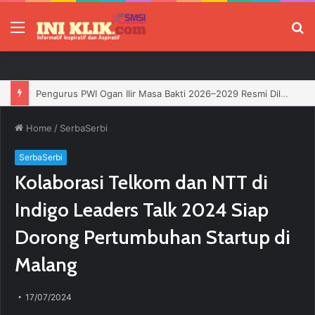
Menu
P
Pengurus PWI Ogan Ilir Masa Bakti 2026–2029 Resmi Dilantik, Siap Perkuat Profesionalisme Wartawan
Home
/
SerbaSerbi
SerbaSerbi
Kolaborasi Telkom dan NTT di
Indigo Leaders Talk 2024 Siap
Dorong Pertumbuhan Startup di
Malang
17/07/2024