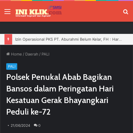
Menu
P
Izin Operasional PKS PT. Aburahmi Belum Kelar, FH : Harusnya Tidak Boleh Bergerak Sebelum Dilengkapi
Home
/
Daerah
/
PALI
PALI
Polsek Penukal Abab Bagikan
Bansos dalam Peringatan Hari
Kesatuan Gerak Bhayangkari
Peduli ke-72
21/06/2024
0