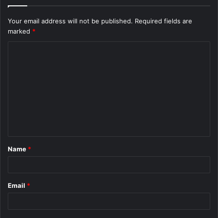
Your email address will not be published.
Required fields are
marked
*
C
o
m
m
e
n
t
Name
*
*
Email
*