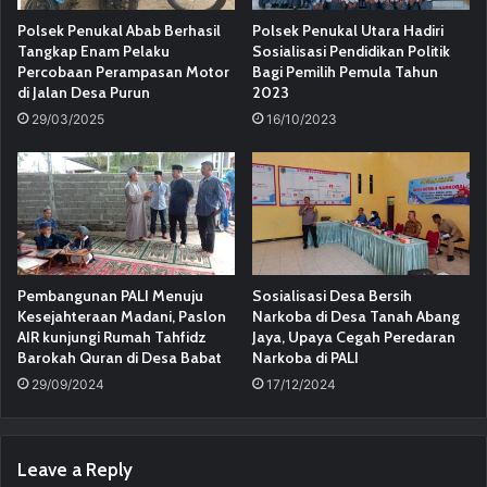
Polsek Penukal Abab Berhasil
Polsek Penukal Utara Hadiri
Tangkap Enam Pelaku
Sosialisasi Pendidikan Politik
Percobaan Perampasan Motor
Bagi Pemilih Pemula Tahun
di Jalan Desa Purun
2023
29/03/2025
16/10/2023
Pembangunan PALI Menuju
Sosialisasi Desa Bersih
Kesejahteraan Madani, Paslon
Narkoba di Desa Tanah Abang
AIR kunjungi Rumah Tahfidz
Jaya, Upaya Cegah Peredaran
Barokah Quran di Desa Babat
Narkoba di PALI
29/09/2024
17/12/2024
Leave a Reply