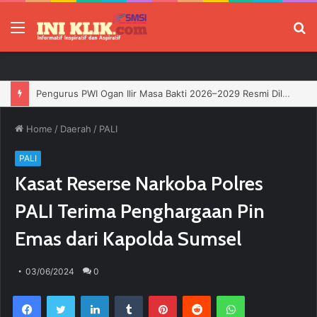
Menu
P
Pengurus PWI Ogan Ilir Masa Bakti 2026–2029 Resmi Dilantik, Siap Perkuat Profesionalisme Wartawan
Home
/
Daerah
/
PALI
PALI
Kasat Reserse Narkoba Polres
PALI Terima Penghargaan Pin
Emas dari Kapolda Sumsel
03/06/2024
0
Facebook
Twitter
LinkedIn
Tumblr
Pinterest
Reddit
WhatsApp