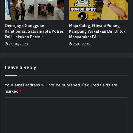
Demi Jaga Gangguan
Maju Caleg, Eftiyani Pulang
Kamtibmas, Satsamapta Polres
Kampung Wakafkan Diri Untuk
PALI Lakukan Patroli
Masyarakat PALI
21/08/2023
25/06/2023
Leave a Reply
Your email address will not be published.
Required fields are
marked
*
C
o
m
m