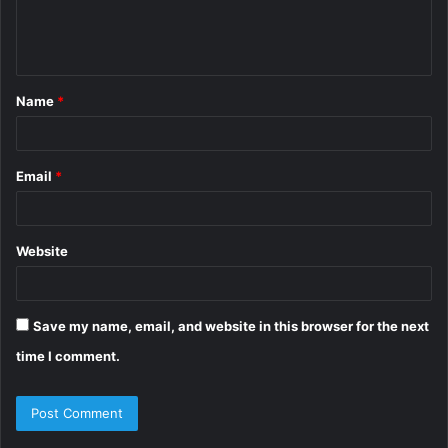
e
n
t
Name
*
*
Email
*
Website
Save my name, email, and website in this browser for the next
time I comment.