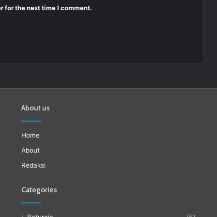
r for the next time I comment.
About us
Home
About
Redaksi
Categories
Baturaja
(6)