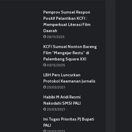
Pemprov Sumsel Respon
Positif Pelantikan KCFI :
Memperkuat Literasi Film
Daerah
29/11/2025
KCFI Sumsel Nonton Bareng
Film “Mengejar Restu” di
Palembang Square XXI
03/12/2025
LBH Pers Luncurkan
Protokol Keamanan Jurnalis
25/03/2021
Habibi M Aridi Resmi
Nakodahi SMSI PALI
25/03/2021
Ini Tugas Prioritas PJ Bupati
PALI
25/03/2021