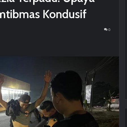
mtibmas Kondusif
0