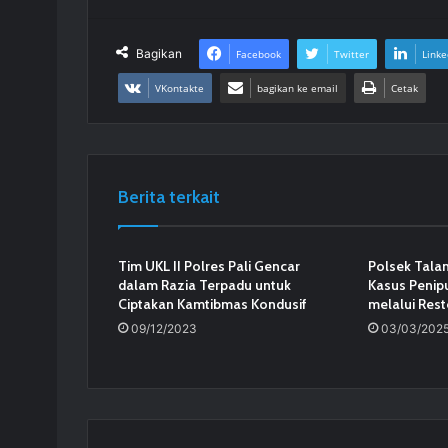
Bagikan
Facebook
Twitter
Linke
VKontakte
bagikan ke email
Cetak
Berita terkait
Tim UKL II Polres Pali Gencar
Polsek Tala
dalam Razia Terpadu untuk
Kasus Penip
Ciptakan Kamtibmas Kondusif
melalui Rest
09/12/2023
03/03/202