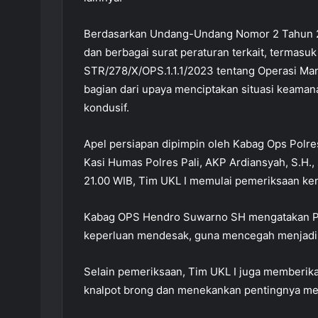
Berdasarkan Undang-Undang Nomor 2 Tahun 20
dan berbagai surat peraturan terkait, termas
STR/278/X/OPS.1.1.1/2023 tentang Operasi Man
bagian dari upaya menciptakan situasi keaman
kondusif.
Apel persiapan dipimpin oleh Kabag Ops Polre
Kasi Humas Polres Pali, AKP Ardiansyah, S.H., 
21.00 WIB, Tim UKL I memulai pemeriksaan ken
Kabag OPS Hendro Suwarno SH mengatakan Pen
keperluan mendesak, guna mencegah menjadi k
Selain pemeriksaan, Tim UKL I juga memberi
knalpot brong dan menekankan pentingnya mema