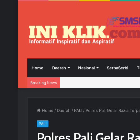
Home
Daerah
Nasional
SerbaSerbi
T
Breaking News
Home
/
Daerah
/
PALI
/
Polres Pali Gelar Razia Te
PALI
Polres Pali Gelar 