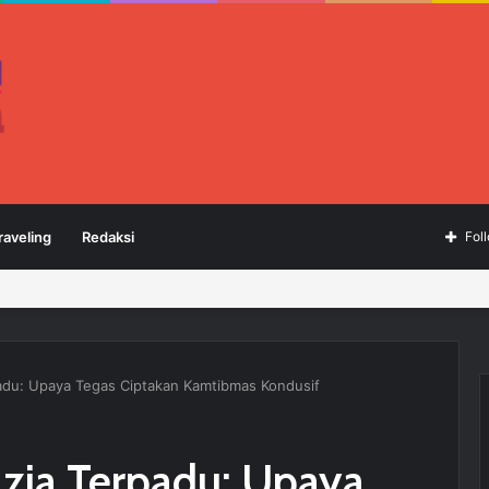
raveling
Redaksi
Fol
rpadu: Upaya Tegas Ciptakan Kamtibmas Kondusif
Razia Terpadu: Upaya