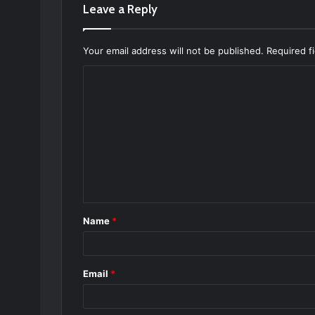
Leave a Reply
Your email address will not be published.
Required f
C
o
m
m
e
n
t
Name
*
*
Email
*