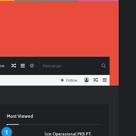
Berita
Sidebar
Switch
Pencarian
low
Log
Berita
Sidebar
Follow
Acak
skin
In
Acak
Most Viewed
Izin Operasional PKS PT.