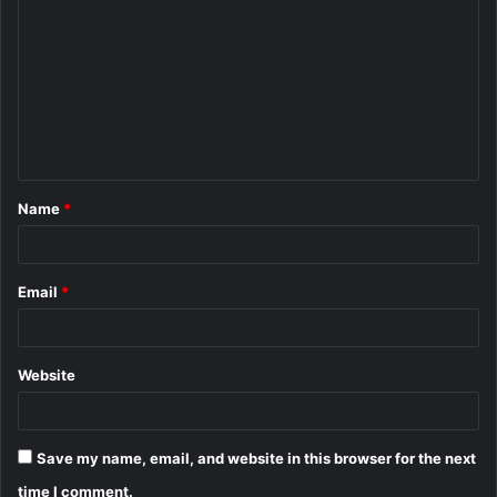
o
m
m
e
n
t
Name
*
*
Email
*
Website
Save my name, email, and website in this browser for the next
time I comment.