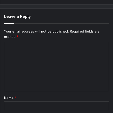
Leave a Reply
Your email address will not be published.
Required fields are
marked
*
C
o
m
m
e
n
t
Name
*
*