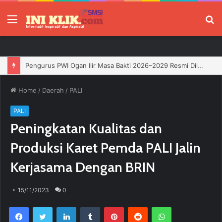
Menu
P
Jelang HUT RI, 3 Sumur Infill Baru di Zona 4 Dukung Kedaulatan Energi
Home
/
Daerah
/
PALI
PALI
Peningkatan Kualitas dan
Produksi Karet Pemda PALI Jalin
Kerjasama Dengan BRIN
15/11/2023
0
Facebook
Twitter
LinkedIn
Tumblr
Pinterest
Reddit
WhatsApp