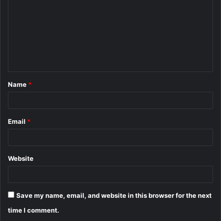
m
m
e
n
t
Name
*
*
Email
*
Website
Save my name, email, and website in this browser for the next
time I comment.