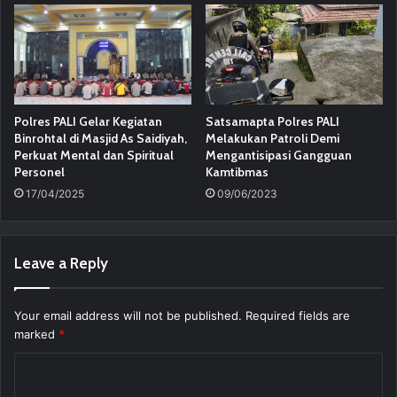
Polres PALI Gelar Kegiatan
Satsamapta Polres PALI
Binrohtal di Masjid As Saidiyah,
Melakukan Patroli Demi
Perkuat Mental dan Spiritual
Mengantisipasi Gangguan
Personel
Kamtibmas
17/04/2025
09/06/2023
Leave a Reply
Your email address will not be published.
Required fields are
marked
*
C
o