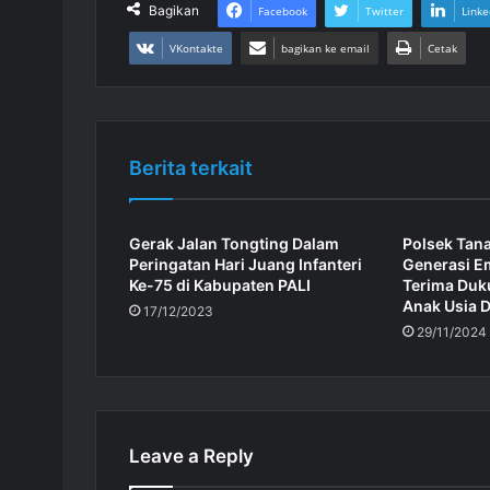
Bagikan
Facebook
Twitter
Linke
VKontakte
bagikan ke email
Cetak
Berita terkait
Gerak Jalan Tongting Dalam
Polsek Tan
Peringatan Hari Juang Infanteri
Generasi E
Ke-75 di Kabupaten PALI
Terima Duk
Anak Usia D
17/12/2023
29/11/2024
Leave a Reply