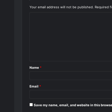
Your email address will not be published.
Required f
C
o
m
m
e
n
t
Name
*
*
Email
*
Save my name, email, and website in this browse