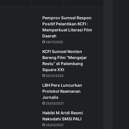
Pemprov Sumsel Respon
Positif Pelantikan KCFI :
Memperkuat Literasi Film
Daerah
29/11/2025
KCFI Sumsel Nonton
Bareng Film “Mengejar
Restu” di Palembang
Square XXI
03/12/2025
LBH Pers Luncurkan
Protokol Keamanan
Jurnalis
25/03/2021
Habibi M Aridi Resmi
Nakodahi SMSI PALI
25/03/2021