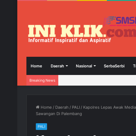
Home
Daerah
Nasional
SerbaSerbi
T
Breaking News
Home
/
Daerah
/
PALI
/
Kapolres Lepas Awak Media
Sawangan Di Palembang
PALI