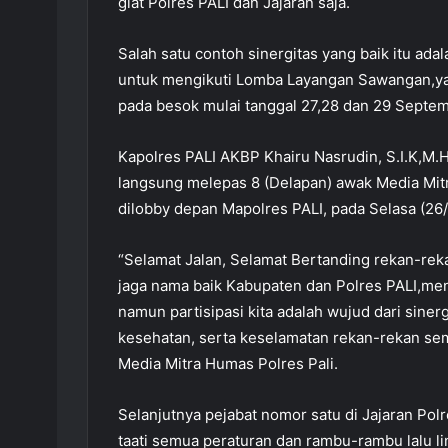
giat Polres PALI dan Jajaran saja.
Salah satu contoh sinergitas yang baik itu ad
untuk mengikuti Lomba Layangan Sawangan,ya
pada besok mulai tanggal 27,28 dan 29 Septe
Kapolres PALI AKBP Khairu Nasrudin, S.I.K,M.H
langsung melepas 8 (Delapan) awak Media Mitr
dilobby depan Mapolres PALI, pada Selasa (26/
“Selamat Jalan, Selamat Bertanding rekan-reka
jaga nama baik Kabupaten dan Polres PALI,men
namun partisipasi kita adalah wujud dari sinergi
kesehatan, serta keselamatan rekan-rekan se
Media Mitra Humas Polres Pali.
Selanjutnya pejabat nomor satu di Jajaran Polre
taati semua peraturan dan rambu-rambu lalu li