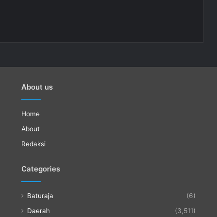
About us
Home
About
Redaksi
Categories
Baturaja
(6)
Daerah
(3,511)