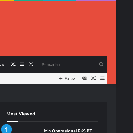
Berita
Sidebar
Switch
Pencarian
low
Log
Berita
Sidebar
Follow
Acak
skin
In
Acak
Most Viewed
Izin Operasional PKS PT.