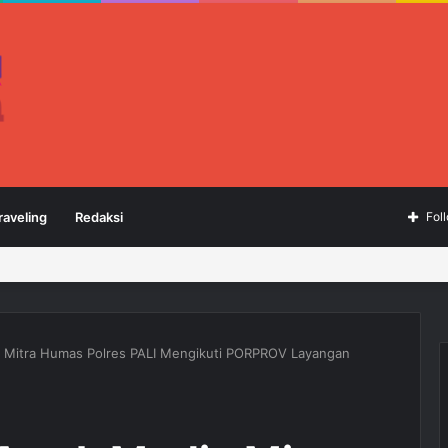
raveling
Redaksi
Fol
 Mitra Humas Polres PALI Mengikuti PORPROV Layangan