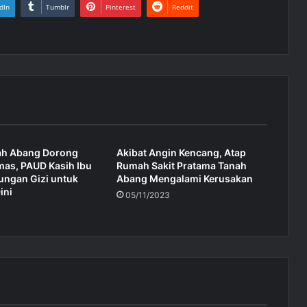
dIn
Tumblr
Pinterest
Reddit
ah Abang Dorong
Akibat Angin Kencang, Atap
mas, PAUD Kasih Ibu
Rumah Sakit Pratama Tanah
ungan Gizi untuk
Abang Mengalami Kerusakan
ini
05/11/2023