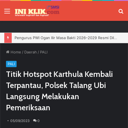
Menu
P
Pengurus PWI Ogan Ilir Masa Bakti 2026–2029 Resmi Dilantik, Siap Perkuat Profesionalisme Wartawan
Home
/
Daerah
/
PALI
PALI
Titik Hotspot Karthula Kembali
Terpantau, Polsek Talang Ubi
Langsung Melakukan
Pemeriksaan
05/09/2023
0