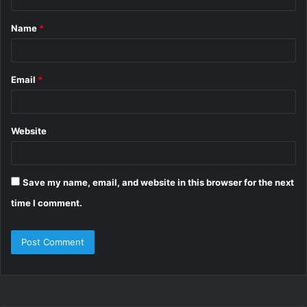
t
Name
*
*
Email
*
Website
Save my name, email, and website in this browser for the next
time I comment.