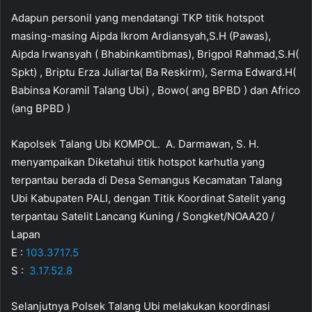
Adapun personil yang mendatangi TKP titik hotspot
masing-masing Aipda Ikrom Ardiansyah,S.H (Pawas),
Aipda Irwansyah ( Bhabinkamtibmas), Brigpol Rahmad,S.H(
Spkt) , Briptu Erza Juliarta( Ba Reskirm), Serma Edward.H(
Babinsa Koramil Talang Ubi) , Bowo( ang BPBD ) dan Africo
(ang BPBD )
Kapolsek Talang Ubi KOMPOL. A. Darmawan, S. H.
menyampaikan Diketahui titik hotspot karhutla yang
terpantau berada di Desa Semangus Kecamatan Talang
Ubi Kabupaten PALI, dengan Titik Koordinat Satelit yang
terpantau Satelit Lancang Kuning / Songket/NOAA20 /
Lapan
E :
103.3717.5
S :
3.17.52.8
Selanjutnya Polsek Talang Ubi melakukan koordinasi