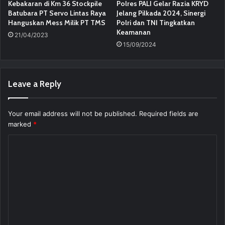
Kebakaran di Km 36 Stockpile
Polres PALI Gelar Razia KRYD
Batubara PT Servo Lintas Raya
Jelang Pilkada 2024, Sinergi
Hanguskan Mess Milik PT TMS
Polri dan TNI Tingkatkan
Keamanan
21/04/2023
15/09/2024
Leave a Reply
Your email address will not be published.
Required fields are
marked
*
C
o
m
m
e
n