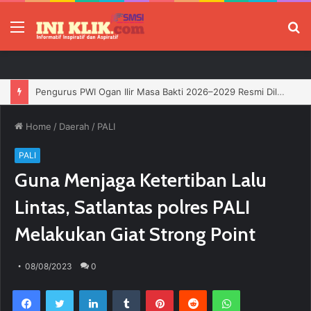
Menu
P
Pengurus PWI Ogan Ilir Masa Bakti 2026–2029 Resmi Dilantik, Siap Perkuat Profesionalisme Wartawan
Home
/
Daerah
/
PALI
PALI
Guna Menjaga Ketertiban Lalu
Lintas, Satlantas polres PALI
Melakukan Giat Strong Point
08/08/2023
0
Facebook
Twitter
LinkedIn
Tumblr
Pinterest
Reddit
WhatsApp