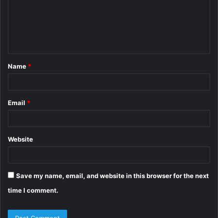
m
e
n
t
Name
*
*
Email
*
Website
Save my name, email, and website in this browser for the next
time I comment.