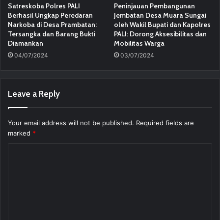
Satreskoba Polres PALI
Peninjauan Pembangunan
Berhasil Ungkap Peredaran
Jembatan Desa Muara Sungai
Narkoba di Desa Prambatan:
oleh Wakil Bupati dan Kapolres
Tersangka dan Barang Bukti
PALI: Dorong Aksesibilitas dan
Diamankan
Mobilitas Warga
04/07/2024
03/07/2024
Leave a Reply
Your email address will not be published.
Required fields are
marked
*
C
o
m
m
e