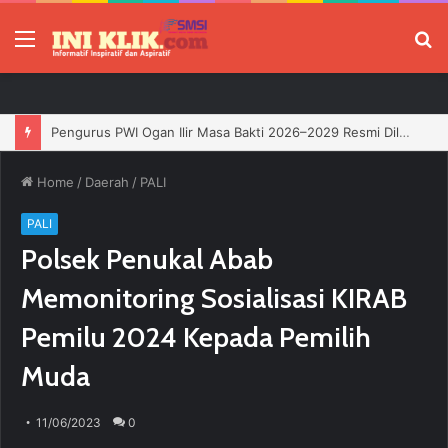
Menu
P
Jelang HUT RI, 3 Sumur Infill Baru di Zona 4 Dukung Kedaulatan Energi
Home
/
Daerah
/
PALI
PALI
Polsek Penukal Abab
Memonitoring Sosialisasi KIRAB
Pemilu 2024 Kepada Pemilih
Muda
11/06/2023
0