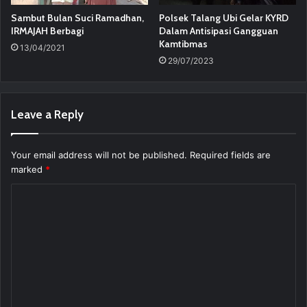
Sambut Bulan Suci Ramadhan,
Polsek Talang Ubi Gelar KYRD
IRMAJAH Berbagi
Dalam Antisipasi Gangguan
Kamtibmas
13/04/2021
29/07/2023
Leave a Reply
Your email address will not be published.
Required fields are
marked
*
C
o
m
m
e
n