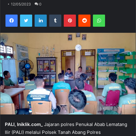
12/05/2023
0
Facebook
Twitter
LinkedIn
Tumblr
Pinterest
Reddit
WhatsApp
PALI, Iniklik.com_
Jajaran polres Penukal Abab Lematang
Ilir (PALI) melalui Polsek Tanah Abang Polres