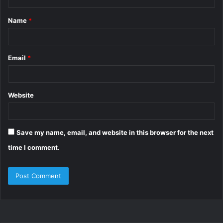
t
Name
*
*
Email
*
Website
Save my name, email, and website in this browser for the next
time I comment.