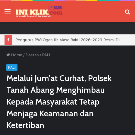
Menu
P
Pengurus PWI Ogan Ilir Masa Bakti 2026–2029 Resmi Dilantik, Siap Perkuat Profesionalisme Wartawan
Home
/
Daerah
/
PALI
PALI
Melalui Jum’at Curhat, Polsek
Tanah Abang Menghimbau
Kepada Masyarakat Tetap
Menjaga Keamanan dan
Ketertiban