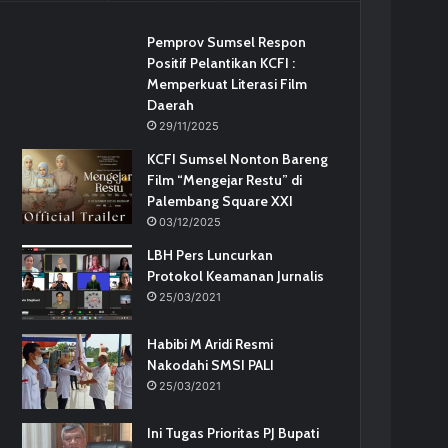
Pemprov Sumsel Respon
Positif Pelantikan KCFI :
Memperkuat Literasi Film
Daerah
29/11/2025
KCFI Sumsel Nonton Bareng
Film “Mengejar Restu” di
Palembang Square XXI
03/12/2025
LBH Pers Luncurkan
Protokol Keamanan Jurnalis
25/03/2021
Habibi M Aridi Resmi
Nakodahi SMSI PALI
25/03/2021
Ini Tugas Prioritas PJ Bupati