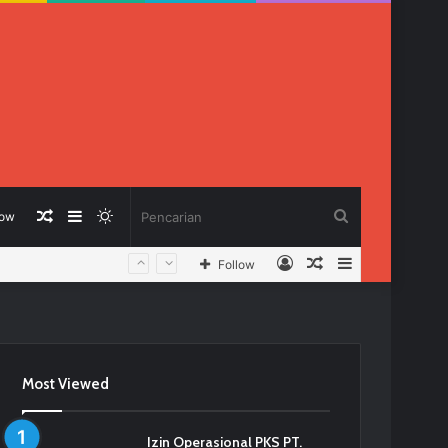
Berita
Sidebar
Switch
Pencarian
low
Log
Berita
Sidebar
Follow
Acak
skin
In
Acak
Most Viewed
Izin Operasional PKS PT.