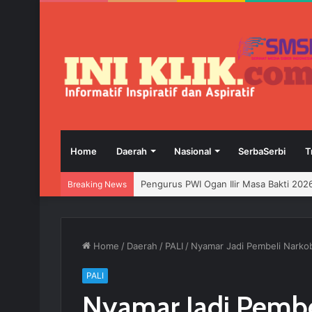
Home
Daerah
Nasional
SerbaSerbi
T
Breaking News
Jelang HUT RI, 3 Sumur Infill Baru di 
Home
/
Daerah
/
PALI
/
Nyamar Jadi Pembeli Narkob
PALI
Nyamar Jadi Pembe