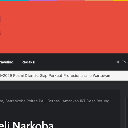
raveling
Redaksi
Fol
Zona 4 Dukung Kedaulatan Energi
a, Satreskoba Polres PALI Berhasil Amankan IRT Desa Betung
li Narkoba,