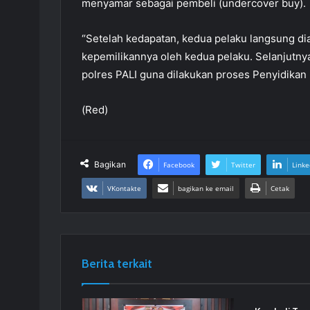
menyamar sebagai pembeli (undercover buy).
“Setelah kedapatan, kedua pelaku langsung di
kepemilikannya oleh kedua pelaku. Selanjutny
polres PALI guna dilakukan proses Penyidikan l
(Red)
Bagikan
Facebook
Twitter
Linke
VKontakte
bagikan ke email
Cetak
Berita terkait