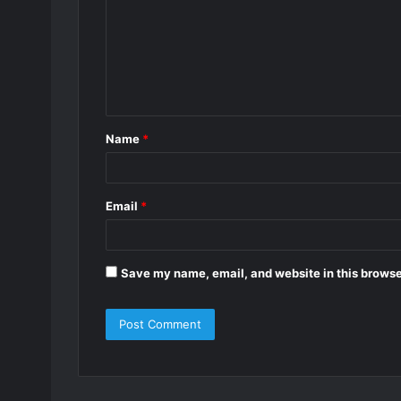
m
m
e
n
t
Name
*
*
Email
*
Save my name, email, and website in this browse