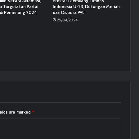
ilih Secara Aklamasi,
Prestasi Gemilang Timnas
o Targetakan Partai
Indonesia U-23, Dukungan Meriah
adi Pemenang 2024
dari Dispora PALI
29/04/2024
ields are marked
*