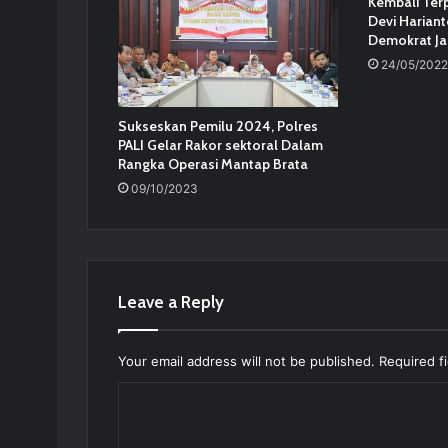
Kembali Terp
Devi Hariant
Demokrat J
24/05/2022
Sukseskan Pemilu 2024, Polres
PALI Gelar Rakor sektoral Dalam
Rangka Operasi Mantap Brata
09/10/2023
Leave a Reply
Your email address will not be published.
Required f
C
o