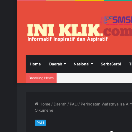
Home
Daerah
Nasional
SerbaSerbi
T
Breaking News
Home
/
Daerah
/
PALI
/
Peringatan Wafatnya Isa Al
Oikumene
PALI