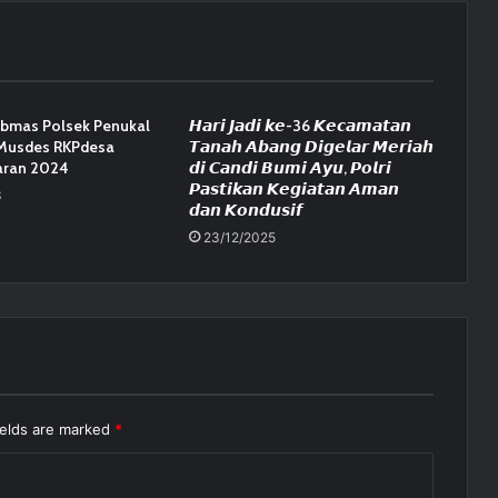
bmas Polsek Penukal
𝙃𝙖𝙧𝙞 𝙅𝙖𝙙𝙞 𝙠𝙚-36 𝙆𝙚𝙘𝙖𝙢𝙖𝙩𝙖𝙣
 Musdes RKPdesa
𝙏𝙖𝙣𝙖𝙝 𝘼𝙗𝙖𝙣𝙜 𝘿𝙞𝙜𝙚𝙡𝙖𝙧 𝙈𝙚𝙧𝙞𝙖𝙝
aran 2024
𝙙𝙞 𝘾𝙖𝙣𝙙𝙞 𝘽𝙪𝙢𝙞 𝘼𝙮𝙪, 𝙋𝙤𝙡𝙧𝙞
𝙋𝙖𝙨𝙩𝙞𝙠𝙖𝙣 𝙆𝙚𝙜𝙞𝙖𝙩𝙖𝙣 𝘼𝙢𝙖𝙣
3
𝙙𝙖𝙣 𝙆𝙤𝙣𝙙𝙪𝙨𝙞𝙛
23/12/2025
ields are marked
*