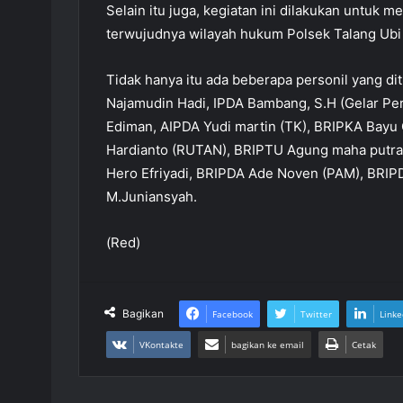
Selain itu juga, kegiatan ini dilakukan untuk 
terwujudnya wilayah hukum Polsek Talang Ubi
Tidak hanya itu ada beberapa personil yang d
Najamudin Hadi, IPDA Bambang, S.H (Gelar Per
Ediman, AIPDA Yudi martin (TK), BRIPKA Bay
Hardianto (RUTAN), BRIPTU Agung maha putra,
Hero Efriyadi, BRIPDA Ade Noven (PAM), BRI
M.Juniansyah.
(Red)
Bagikan
Facebook
Twitter
Linke
VKontakte
bagikan ke email
Cetak