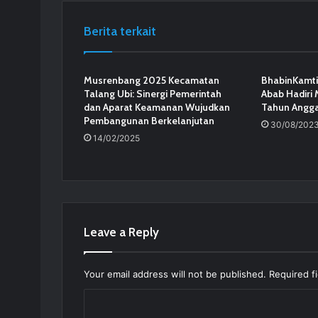
Berita terkait
Musrenbang 2025 Kecamatan
BhabinKamti
Talang Ubi: Sinergi Pemerintah
Abab Hadiri
dan Aparat Keamanan Wujudkan
Tahun Angg
Pembangunan Berkelanjutan
30/08/202
14/02/2025
Leave a Reply
Your email address will not be published.
Required f
C