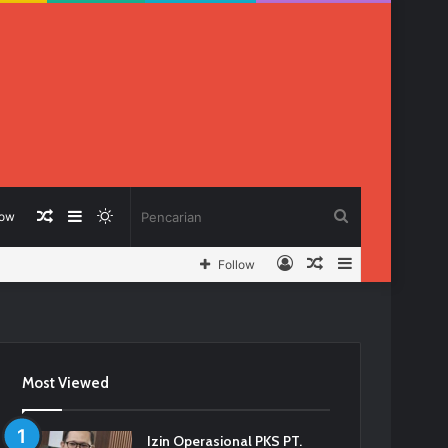
Berita
Sidebar
Switch
Pencarian
low
Log
Berita
Sidebar
Follow
Acak
skin
In
Acak
Most Viewed
Izin Operasional PKS PT.