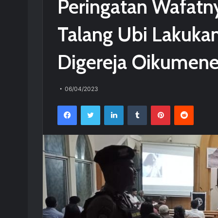
Peringatan Wafatny
Talang Ubi Lakuk
Digereja Oikumen
06/04/2023
Facebook
Twitter
LinkedIn
Tumblr
Pinterest
Reddit