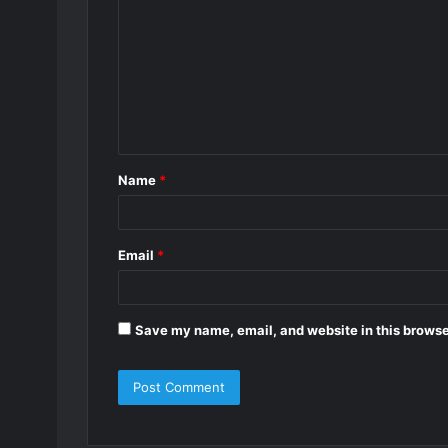
o
m
m
e
n
t
Name
*
*
Email
*
Save my name, email, and website in this browse