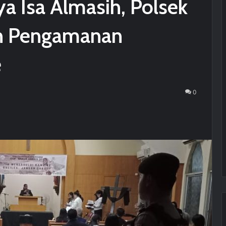
a Isa Almasih, Polsek
an Pengamanan
e
0