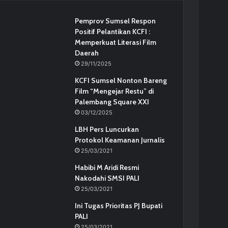
Pemprov Sumsel Respon
Positif Pelantikan KCFI :
Memperkuat Literasi Film
Daerah
29/11/2025
KCFI Sumsel Nonton Bareng
Film “Mengejar Restu” di
Palembang Square XXI
03/12/2025
LBH Pers Luncurkan
Protokol Keamanan Jurnalis
25/03/2021
Habibi M Aridi Resmi
Nakodahi SMSI PALI
25/03/2021
Ini Tugas Prioritas PJ Bupati
PALI
25/03/2021