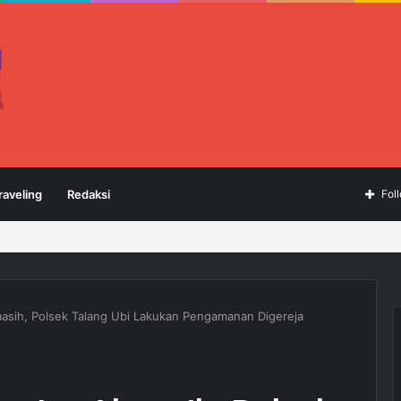
raveling
Redaksi
Fol
masih, Polsek Talang Ubi Lakukan Pengamanan Digereja