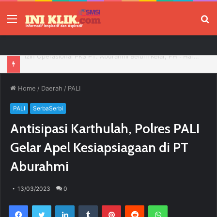
Menu
P
Pengurus PWI Ogan Ilir Masa Bakti 2026–2029 Resmi Dilantik, Siap Perkuat Profesionalisme Wartawan
Home
/
Daerah
/
PALI
PALI
SerbaSerbi
Antisipasi Karthulah, Polres PALI
Gelar Apel Kesiapsiagaan di PT
Aburahmi
13/03/2023
0
Facebook
Twitter
LinkedIn
Tumblr
Pinterest
Reddit
WhatsApp