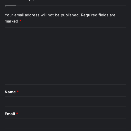
Your email address will not be published.
Required fields are
marked
*
C
o
m
m
e
n
t
Name
*
*
Email
*