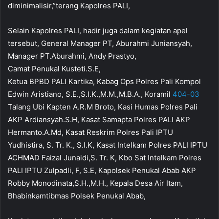
diminimalisir,”terang Kapolres PALI,
Selain Kapolres PALI, hadir juga dalam kegiatan apel
tersebut, General Manager PT, Aburahmi Juniansyah,
Manager PT.Aburahmi, Andy Prastyo,
Camat Penukal Kusteti.S.E,
Ketua BPBD PALI Kartika, Kabag Ops Polres Pali Kompol
Edwin Aristiano, S.E.,S.I.K.,M.M.,M.B.A., Koramil
404-03
Talang Ubi Kapten A.R.M Broto, Kasi Humas Polres Pali
AKP Ardiansyah.S.H, Kasat Samapta Polres PALI AKP
Hermanto.A.Md, Kasat Reskrim Polres Pali IPTU
Yudhistira, S. Tr. K., S.I.K, Kasat Intelkam Polres PALI IPTU
ACHMAD Faizal Junaidi,S. Tr. K, Kbo Sat Intelkam Polres
PALI IPTU Zulpadli, F, S.E, Kapolsek Penukal Abab AKP
Robby Monodinata,S.H.,M.H., Kepala Desa Air Itam,
Bhabinkamtibmas Polsek Penukal Abab,