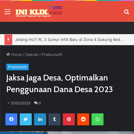
Menu
P
Jelang HUT RI, 3 Sumur Infill Baru di Zona 4 Dukung Kedaulatan Energi
Home
/
Daerah
/
Prabumulih
Prabumulih
Jaksa Jaga Desa, Optimalkan
Penggunaan Dana Desa 2023
21/02/2023
0
Facebook
Twitter
LinkedIn
Tumblr
Pinterest
Reddit
WhatsApp