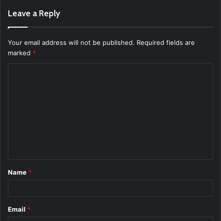
Leave a Reply
Your email address will not be published.
Required fields are
marked
*
C
o
m
m
e
n
t
Name
*
*
Email
*