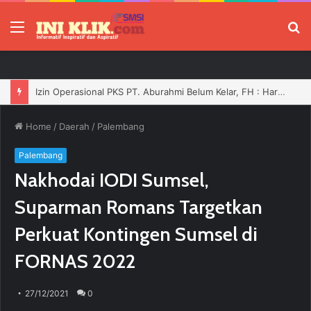
Menu
P
Pengurus PWI Ogan Ilir Masa Bakti 2026–2029 Resmi Dilantik, Siap Perkuat Profesionalisme Wartawan
Home
/
Daerah
/
Palembang
Palembang
Nakhodai IODI Sumsel,
Suparman Romans Targetkan
Perkuat Kontingen Sumsel di
FORNAS 2022
27/12/2021
0