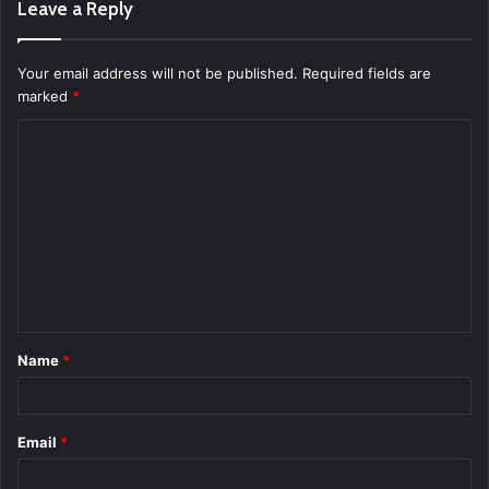
Leave a Reply
Your email address will not be published.
Required fields are
marked
*
C
o
m
m
e
n
t
Name
*
*
Email
*