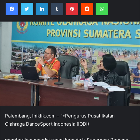
Facebook
Twitter
LinkedIn
Tumblr
Pinterest
Reddit
WhatsApp
Palembang, Iniklik.com – “«Pengurus Pusat Ikatan
Olahraga DanceSport Indonesia (IODI)
memberikan mandat resmi kepada Ir Suparman Romans