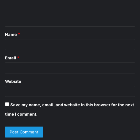
e
n
t
Name
*
*
Email
*
Website
Save my name, email, and website in this browser for the next
time I comment.