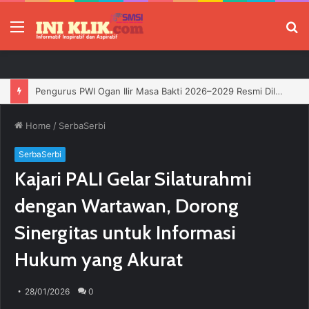
Menu
P
Jelang HUT RI, 3 Sumur Infill Baru di Zona 4 Dukung Kedaulatan Energi
Home
/
SerbaSerbi
SerbaSerbi
Kajari PALI Gelar Silaturahmi
dengan Wartawan, Dorong
Sinergitas untuk Informasi
Hukum yang Akurat
28/01/2026
0