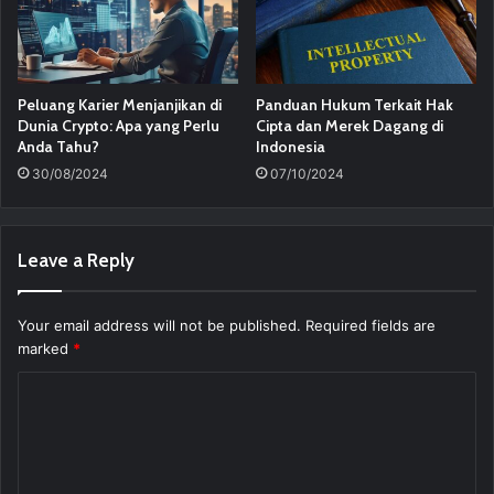
Peluang Karier Menjanjikan di
Panduan Hukum Terkait Hak
Dunia Crypto: Apa yang Perlu
Cipta dan Merek Dagang di
Anda Tahu?
Indonesia
30/08/2024
07/10/2024
Leave a Reply
Your email address will not be published.
Required fields are
marked
*
C
o
m
m