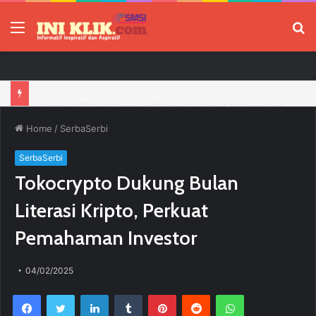
Menu
P
Jelang HUT RI, 3 Sumur Infill Baru di Zona 4 Dukung Kedaulatan Energi
Home
/
SerbaSerbi
SerbaSerbi
Tokocrypto Dukung Bulan
Literasi Kripto, Perkuat
Pemahaman Investor
04/02/2025
Facebook
Twitter
LinkedIn
Tumblr
Pinterest
Reddit
WhatsApp