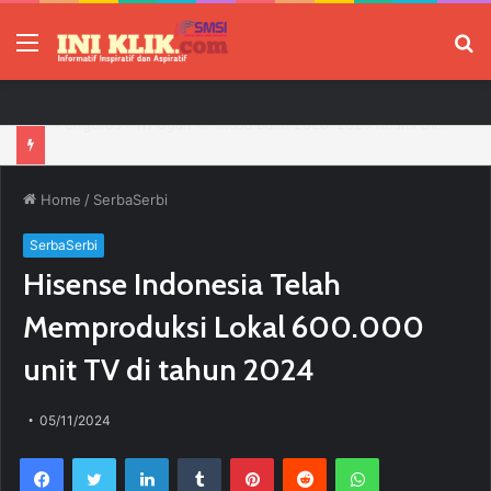
Menu
P
Jelang HUT RI, 3 Sumur Infill Baru di Zona 4 Dukung Kedaulatan Energi
Home
/
SerbaSerbi
SerbaSerbi
Hisense Indonesia Telah
Memproduksi Lokal 600.000
unit TV di tahun 2024
05/11/2024
Facebook
Twitter
LinkedIn
Tumblr
Pinterest
Reddit
WhatsApp