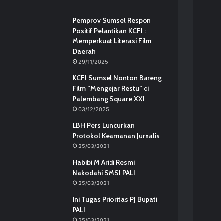
Pemprov Sumsel Respon
Positif Pelantikan KCFI :
Memperkuat Literasi Film
Daerah
29/11/2025
KCFI Sumsel Nonton Bareng
Film “Mengejar Restu” di
Palembang Square XXI
03/12/2025
LBH Pers Luncurkan
Protokol Keamanan Jurnalis
25/03/2021
Habibi M Aridi Resmi
Nakodahi SMSI PALI
25/03/2021
Ini Tugas Prioritas PJ Bupati
PALI
25/03/2021