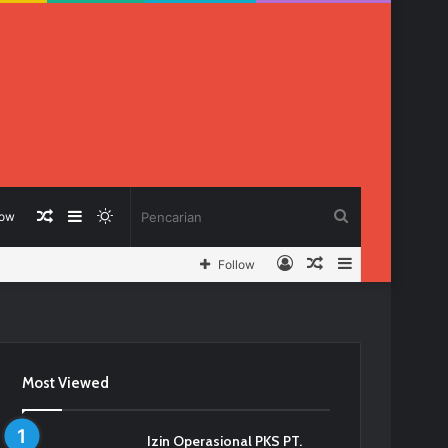
Berita
Sidebar
Switch
Pencarian
low
Log
Berita
Sidebar
Follow
Acak
skin
In
Acak
Most Viewed
Izin Operasional PKS PT.