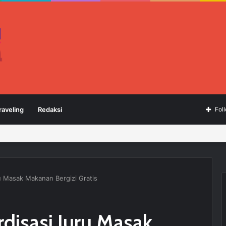
raveling
Redaksi
Fol
u Masak Makanan Bergizi Gratis
disasi Juru Masak