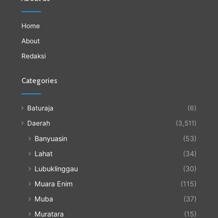
Home
About
Redaksi
Categories
Baturaja
(6)
Daerah
(3,511)
Banyuasin
(53)
Lahat
(34)
Lubuklinggau
(30)
Muara Enim
(115)
Muba
(37)
Muratara
(15)