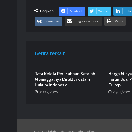
Bagikan
Facebook
Twitter
Linke
VKontakte
bagikan ke email
Cetak
Berita terkait
Tata Kelola Perusahaan Setelah
Harga Minya
Meninggalnya Direktur dalam
Turun Usai P
Hukum Indonesia
Trump
01/02/2025
21/01/2025
Iniklik adalah sebuah media online