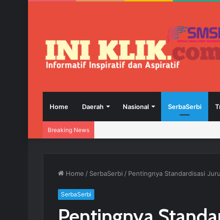
Home
Daerah
Nasional
SerbaSerbi
T
Breaking News
Home
/
SerbaSerbi
/
Pentingnya Standardisasi Jur
SerbaSerbi
Pentingnya Standar