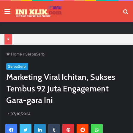
Menu
P
Jelang HUT RI, 3 Sumur Infill Baru di Zona 4 Dukung Kedaulatan Energi
Home
/
SerbaSerbi
SerbaSerbi
Marketing Viral Ichitan, Sukses
Tembus 92 Juta Engagement
Gara-gara Ini
07/10/2024
Facebook
Twitter
LinkedIn
Tumblr
Pinterest
Reddit
WhatsApp