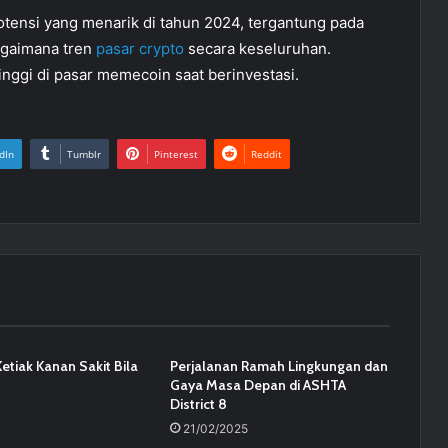
ensi yang menarik di tahun 2024, tergantung pada
gaimana tren
pasar crypto
secara keseluruhan.
inggi di pasar memecoin saat berinvestasi.
dIn
Tumblr
Pinterest
Reddit
Ketiak Kanan Sakit Bila
Perjalanan Ramah Lingkungan dan
Gaya Masa Depan di ASHTA
District 8
21/02/2025