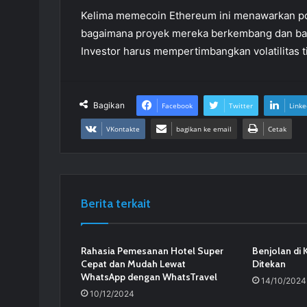
Kelima memecoin Ethereum ini menawarkan pot
bagaimana proyek mereka berkembang dan ba
Investor harus mempertimbangkan volatilitas t
Bagikan
Facebook
Twitter
Linke
VKontakte
bagikan ke email
Cetak
Berita terkait
Rahasia Pemesanan Hotel Super
Benjolan di 
Cepat dan Mudah Lewat
Ditekan
WhatsApp dengan WhatsTravel
14/10/2024
10/12/2024