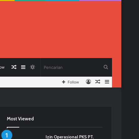
Berita
Sidebar
Switch
Pencarian
low
Log
Berita
Sidebar
Follow
Acak
skin
In
Acak
Most Viewed
Izin Operasional PKS PT.