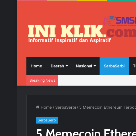
Home
Daerah
Nasional
SerbaSerbi
T
Breaking News
Home
/
SerbaSerbi
/
5 Memecoin Ethereum Terpopu
SerbaSerbi
5 Memecoin Ethere