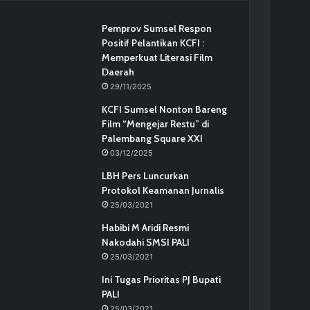
Pemprov Sumsel Respon
Positif Pelantikan KCFI :
Memperkuat Literasi Film
Daerah
29/11/2025
KCFI Sumsel Nonton Bareng
Film “Mengejar Restu” di
Palembang Square XXI
03/12/2025
LBH Pers Luncurkan
Protokol Keamanan Jurnalis
25/03/2021
Habibi M Aridi Resmi
Nakodahi SMSI PALI
25/03/2021
Ini Tugas Prioritas PJ Bupati
PALI
25/03/2021