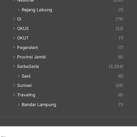
Nasional
(250)
Rejang Lebong
(1)
OI
(79)
OKUS
(22)
OKUT
(1)
Pagaralam
(7)
Provinsi Jambi
(6)
SerbaSerbi
(3,204)
Seni
(6)
Sumsel
(26)
Traveling
(6)
Bandar Lampung
(1)