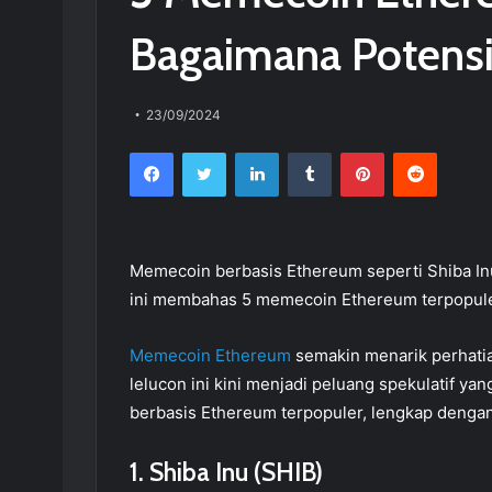
Bagaimana Potensi
23/09/2024
Facebook
Twitter
LinkedIn
Tumblr
Pinterest
Reddit
Memecoin berbasis Ethereum seperti Shiba Inu 
ini membahas 5 memecoin Ethereum terpopuler
Memecoin Ethereum
semakin menarik perhatia
lelucon ini kini menjadi peluang spekulatif ya
berbasis Ethereum terpopuler, lengkap dengan
1. Shiba Inu (SHIB)