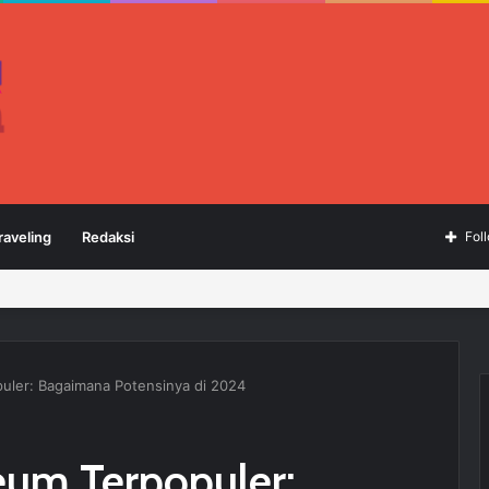
raveling
Redaksi
Fol
ler: Bagaimana Potensinya di 2024
um Terpopuler: