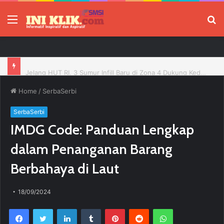
Menu
P
Jelang HUT RI, 3 Sumur Infill Baru di Zona 4 Dukung Kedaulatan Energi
Home
/
SerbaSerbi
SerbaSerbi
IMDG Code: Panduan Lengkap
dalam Penanganan Barang
Berbahaya di Laut
18/09/2024
Facebook
Twitter
LinkedIn
Tumblr
Pinterest
Reddit
WhatsApp