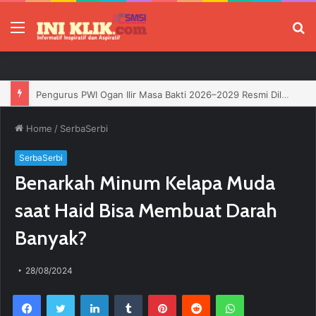
Menu
P
Pengurus PWI Ogan Ilir Masa Bakti 2026–2029 Resmi Dilantik, Siap Perkuat Profesionalisme Wartawan
Home
/
SerbaSerbi
SerbaSerbi
Benarkah Minum Kelapa Muda
saat Haid Bisa Membuat Darah
Banyak?
28/08/2024
Facebook
Twitter
LinkedIn
Tumblr
Pinterest
Reddit
WhatsApp