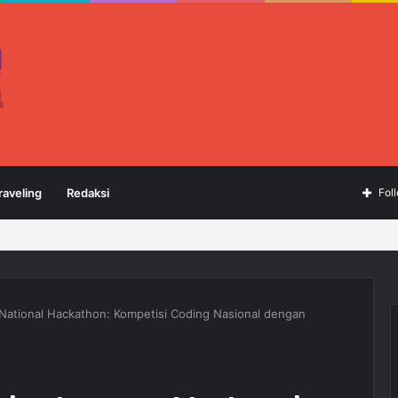
raveling
Redaksi
Fol
ational Hackathon: Kompetisi Coding Nasional dengan