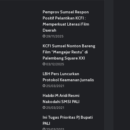
Pemprov Sumsel Respon
Positif Pelantikan KCFI :
Memperkuat Literasi Film
Daerah
29/11/2025
KCFI Sumsel Nonton Bareng
Film “Mengejar Restu” di
Palembang Square XXI
03/12/2025
LBH Pers Luncurkan
Protokol Keamanan Jurnalis
25/03/2021
Habibi M Aridi Resmi
Nakodahi SMSI PALI
25/03/2021
Ini Tugas Prioritas PJ Bupati
PALI
25/03/2021