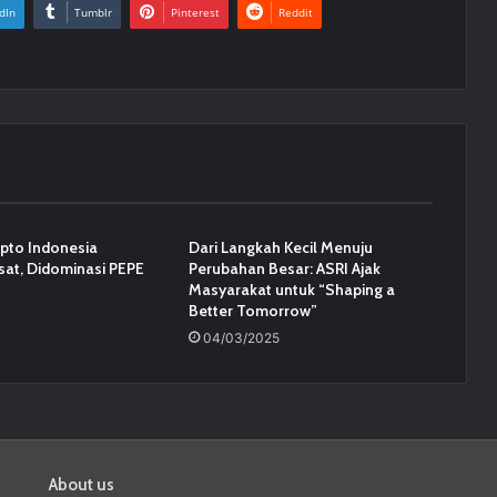
dIn
Tumblr
Pinterest
Reddit
ipto Indonesia
Dari Langkah Kecil Menuju
sat, Didominasi PEPE
Perubahan Besar: ASRI Ajak
Masyarakat untuk “Shaping a
Better Tomorrow”
04/03/2025
About us