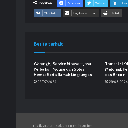
Bagikan
Facebook
Twitter
Linke
VKontakte
bagikan ke email
Cetak
Berita terkait
WarungHJ Service Mouse – Jasa
Transaksi Kr
Perbaikan Mouse dan Solusi
Melonjak Pe
Hemat Serta Ramah Lingkungan
dan Bitcoin
25/07/2024
29/08/2024
Iniklik adalah sebuah media online