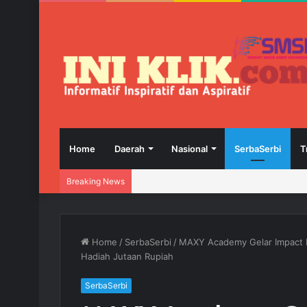
Home
Daerah
Nasional
SerbaSerbi
T
Breaking News
Home
/
SerbaSerbi
/
MAXY Academy Gelar Impact N
Hadiah Jutaan Rupiah
SerbaSerbi