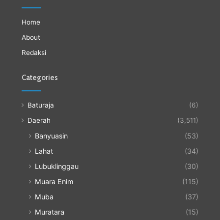
Home
About
Redaksi
Categories
Baturaja
(6)
Daerah
(3,511)
Banyuasin
(53)
Lahat
(34)
Lubuklinggau
(30)
Muara Enim
(115)
Muba
(37)
Muratara
(15)