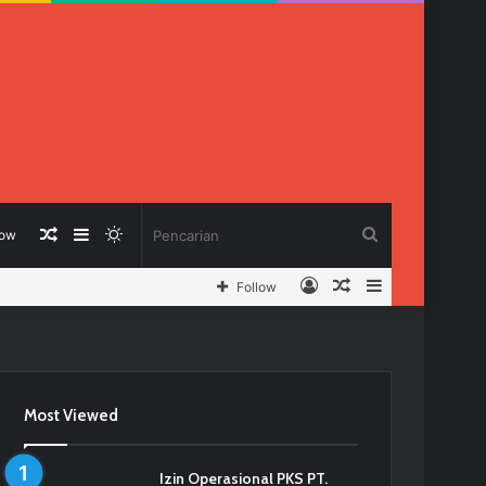
Berita
Sidebar
Switch
Pencarian
low
Log
Berita
Sidebar
Follow
Acak
skin
In
Acak
Most Viewed
Izin Operasional PKS PT.