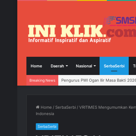
Home
Daerah
Nasional
SerbaSerbi
T
Breaking News
Home
/
SerbaSerbi
/
VRITIMES Mengumumkan Kemit
Indonesia
SerbaSerbi