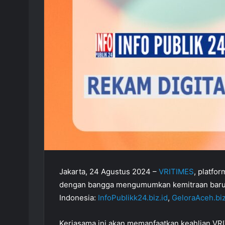
Jakarta, 24 Agustus 2024 –
VRITIMES
, platfo
dengan bangga mengumumkan kemitraan baru d
Indonesia:
InfoPublikk24.biz.id
,
GeloraAceh.biz
Kerjasama ini akan memanfaatkan keahlian VR