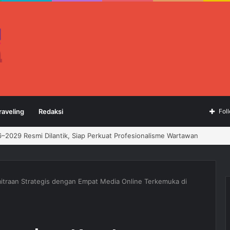
raveling
Redaksi
Fol
raan Strategis dengan Empat Media Online Terkemuka di