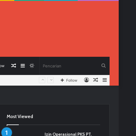
Berita
Sidebar
Switch
Pencarian
low
Log
Berita
Sidebar
Follow
Acak
skin
In
Acak
Most Viewed
Izin Operasional PKS PT.