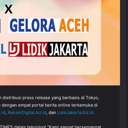
rm distribusi press release yang berbasis di Tokyo,
engan empat portal berita online terkemuka di
.id
,
RekamDigital.biz.id
, dan
LidikJakarta.biz.id
.
ITIMES dalam teknologi “Kami sangat bersemangat