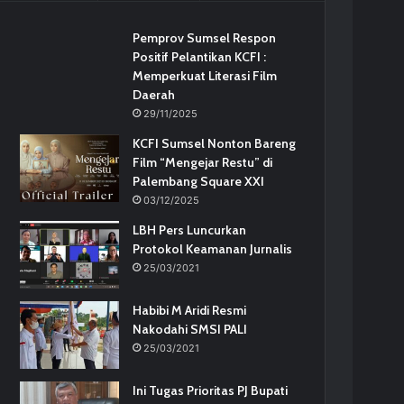
Pemprov Sumsel Respon
Positif Pelantikan KCFI :
Memperkuat Literasi Film
Daerah
29/11/2025
KCFI Sumsel Nonton Bareng
Film “Mengejar Restu” di
Palembang Square XXI
03/12/2025
LBH Pers Luncurkan
Protokol Keamanan Jurnalis
25/03/2021
Habibi M Aridi Resmi
Nakodahi SMSI PALI
25/03/2021
Ini Tugas Prioritas PJ Bupati