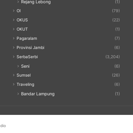
Rejang Lebong
(1)
OI
(79)
OKUS
(22)
OKUT
(1)
Pagaralam
(7)
Provinsi Jambi
(6)
SerbaSerbi
(3,204)
Seni
(6)
Sumsel
(26)
Traveling
(6)
Bandar Lampung
(1)
dio