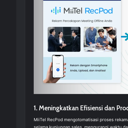
1. Meningkatkan Efisiensi dan Pro
MiiTel RecPod mengotomatisasi proses rekaman
selama kunjungan sales, mengurangi waktu dan