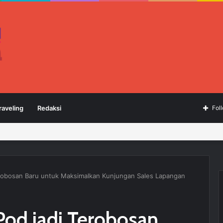
raveling
Redaksi
Fol
Terobosan Baru untuk Maksimalkan Kunjungan Sales Lapangan
cPod jadi Terobosan