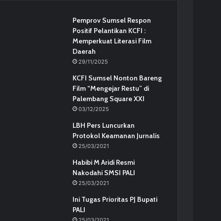
Pemprov Sumsel Respon
Positif Pelantikan KCFI :
Memperkuat Literasi Film
Daerah
29/11/2025
KCFI Sumsel Nonton Bareng
Film “Mengejar Restu” di
Palembang Square XXI
03/12/2025
LBH Pers Luncurkan
Protokol Keamanan Jurnalis
25/03/2021
Habibi M Aridi Resmi
Nakodahi SMSI PALI
25/03/2021
Ini Tugas Prioritas PJ Bupati
PALI
25/03/2021