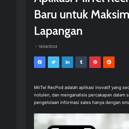
Baru untuk Maksim
Lapangan
19/08/2024
Facebook
Twitter
LinkedIn
Tumblr
Pinterest
Reddit
MiiTel RecPod adalah aplikasi inovatif yang 
notulen, dan menganalisis percakapan dalam 
pengelolaan informasi sales hanya dengan sm