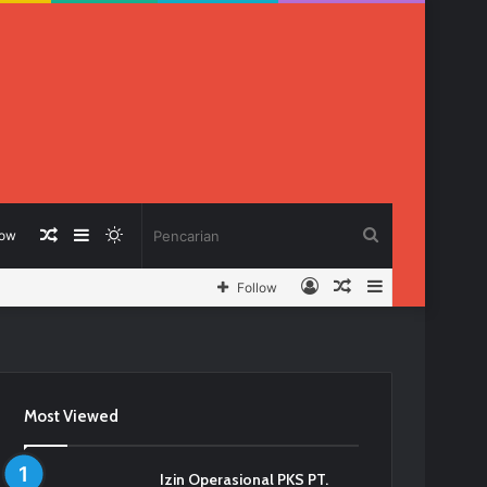
Berita
Sidebar
Switch
Pencarian
low
Log
Berita
Sidebar
Follow
Acak
skin
In
Acak
Most Viewed
Izin Operasional PKS PT.