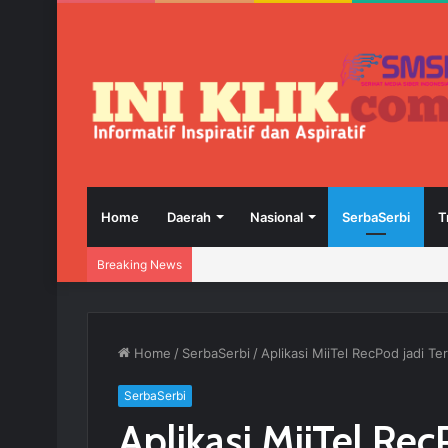
Home
Daerah
Nasional
SerbaSerbi
T
Breaking News
Home
/
SerbaSerbi
/
Aplikasi MiiTel RecPod jadi 
SerbaSerbi
Aplikasi MiiTel Re