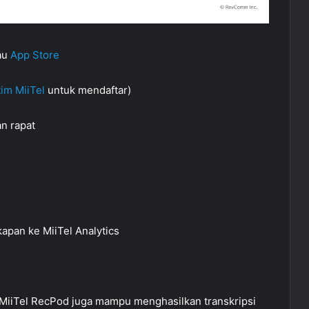
au
App Store
tim MiiTel
untuk mendaftar)
n rapat
apan ke MiiTel Analytics
MiiTel RecPod juga mampu menghasilkan transkripsi