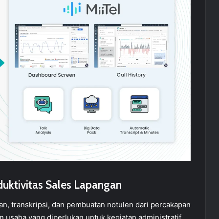
duktivitas Sales Lapangan
, transkripsi, dan pembuatan notulen dari percakapan
 usaha yang diperlukan untuk kegiatan administratif.