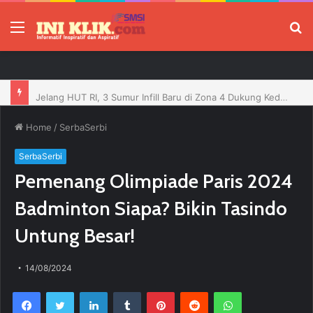
Menu
P
Jelang HUT RI, 3 Sumur Infill Baru di Zona 4 Dukung Kedaulatan Energi
Home
/
SerbaSerbi
SerbaSerbi
Pemenang Olimpiade Paris 2024
Badminton Siapa? Bikin Tasindo
Untung Besar!
14/08/2024
Facebook
Twitter
LinkedIn
Tumblr
Pinterest
Reddit
WhatsApp