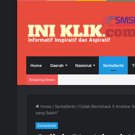
Home
Daerah
Nasional
SerbaSerbi
T
Breaking News
Home
/
SerbaSerbi
/
Collab Bisnishack X Andrew 
yang Salah!”
SerbaSerbi