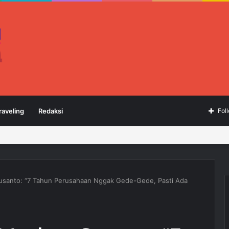
raveling
Redaksi
Fol
Susanto: “7 Tahun Perusahaan Nggak Gede-Gede, Pasti Ada