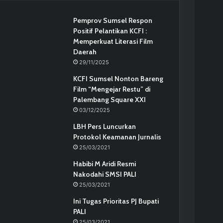
Pemprov Sumsel Respon
Positif Pelantikan KCFI :
Memperkuat Literasi Film
Daerah
29/11/2025
KCFI Sumsel Nonton Bareng
Film “Mengejar Restu” di
Palembang Square XXI
03/12/2025
LBH Pers Luncurkan
Protokol Keamanan Jurnalis
25/03/2021
Habibi M Aridi Resmi
Nakodahi SMSI PALI
25/03/2021
Ini Tugas Prioritas PJ Bupati
PALI
25/03/2021