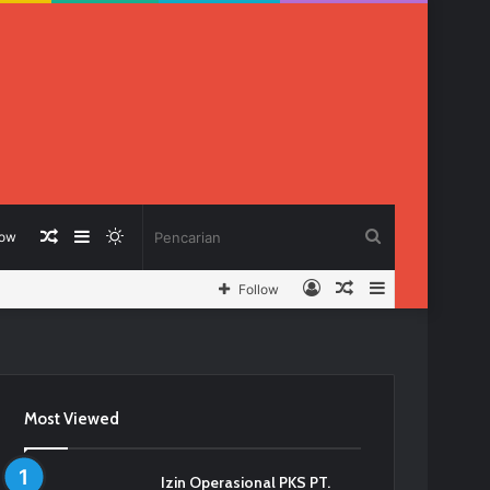
Berita
Sidebar
Switch
Pencarian
low
Log
Berita
Sidebar
Follow
Acak
skin
In
Acak
Most Viewed
Izin Operasional PKS PT.